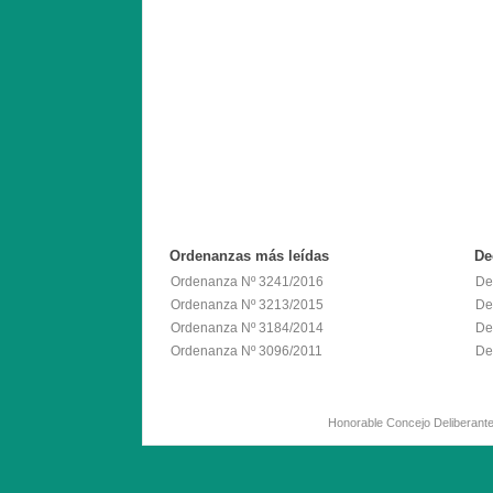
Ordenanzas
más leídas
De
Ordenanza Nº 3241/2016
De
Ordenanza Nº 3213/2015
De
Ordenanza Nº 3184/2014
De
Ordenanza Nº 3096/2011
De
Honorable Concejo Deliber