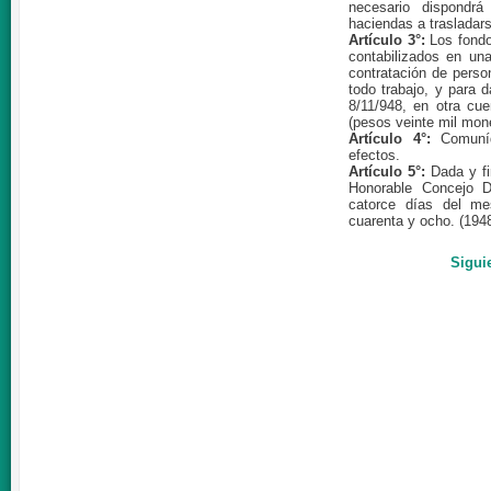
necesario dispondrá
haciendas a trasladars
Artículo 3°:
Los fondo
contabilizados en un
contratación de perso
todo trabajo, y para 
8/11/948, en otra cu
(pesos veinte mil mon
Artículo 4°:
Comuníq
efectos.
Artículo 5°:
Dada y fi
Honorable Concejo D
catorce días del me
cuarenta y ocho. (194
Sigui