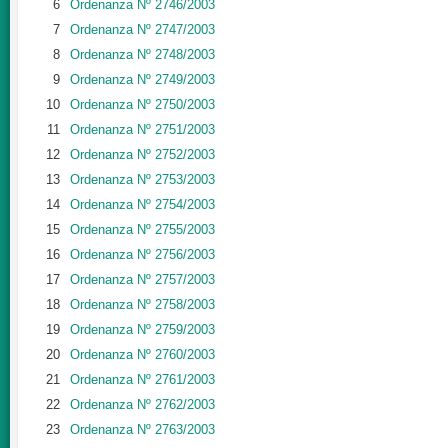
6
Ordenanza Nº 2746/2003
7
Ordenanza Nº 2747/2003
8
Ordenanza Nº 2748/2003
9
Ordenanza Nº 2749/2003
10
Ordenanza Nº 2750/2003
11
Ordenanza Nº 2751/2003
12
Ordenanza Nº 2752/2003
13
Ordenanza Nº 2753/2003
14
Ordenanza Nº 2754/2003
15
Ordenanza Nº 2755/2003
16
Ordenanza Nº 2756/2003
17
Ordenanza Nº 2757/2003
18
Ordenanza Nº 2758/2003
19
Ordenanza Nº 2759/2003
20
Ordenanza Nº 2760/2003
21
Ordenanza Nº 2761/2003
22
Ordenanza Nº 2762/2003
23
Ordenanza Nº 2763/2003