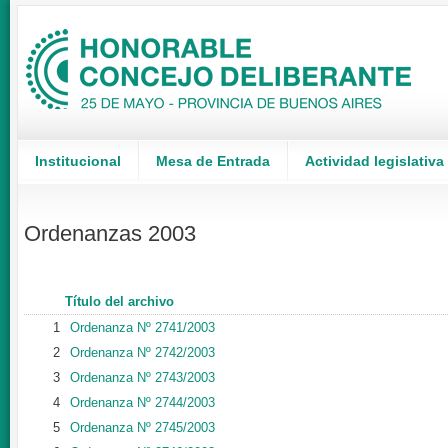
Institucional
Mesa de Entrada
Actividad legislativa
Ordenanzas 2003
Título del archivo
1
Ordenanza Nº 2741/2003
2
Ordenanza Nº 2742/2003
3
Ordenanza Nº 2743/2003
4
Ordenanza Nº 2744/2003
5
Ordenanza Nº 2745/2003