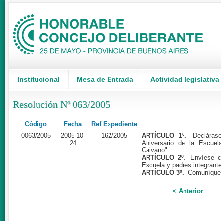
Institucional
Mesa de Entrada
Actividad legislativa
Resolución Nº 063/2005
Código
Fecha
Ref Expediente
0063/2005
2005-10-
162/2005
ARTÍCULO 1º.
- Decláras
24
Aniversario de la Escuela
Caivano".
ARTÍCULO 2º.
- Envíese c
Escuela y padres integrant
ARTÍCULO 3º.
- Comuníques
< Anterior