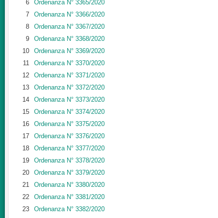
6
Ordenanza N° 3365/2020
7
Ordenanza N° 3366/2020
8
Ordenanza N° 3367/2020
9
Ordenanza N° 3368/2020
10
Ordenanza N° 3369/2020
11
Ordenanza N° 3370/2020
12
Ordenanza N° 3371/2020
13
Ordenanza N° 3372/2020
14
Ordenanza N° 3373/2020
15
Ordenanza N° 3374/2020
16
Ordenanza N° 3375/2020
17
Ordenanza N° 3376/2020
18
Ordenanza N° 3377/2020
19
Ordenanza N° 3378/2020
20
Ordenanza N° 3379/2020
21
Ordenanza N° 3380/2020
22
Ordenanza N° 3381/2020
23
Ordenanza N° 3382/2020