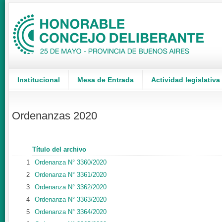
Institucional
Mesa de Entrada
Actividad legislativa
Ordenanzas 2020
Título del archivo
1
Ordenanza N° 3360/2020
2
Ordenanza N° 3361/2020
3
Ordenanza N° 3362/2020
4
Ordenanza N° 3363/2020
5
Ordenanza N° 3364/2020