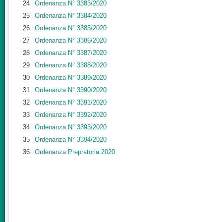
24
Ordenanza N° 3383/2020
25
Ordenanza N° 3384/2020
26
Ordenanza N° 3385/2020
27
Ordenanza N° 3386/2020
28
Ordenanza N° 3387/2020
29
Ordenanza N° 3388/2020
30
Ordenanza N° 3389/2020
31
Ordenanza N° 3390/2020
32
Ordenanza N° 3391/2020
33
Ordenanza N° 3392/2020
34
Ordenanza N° 3393/2020
35
Ordenanza N° 3394/2020
36
Ordenanza Prepratoria 2020