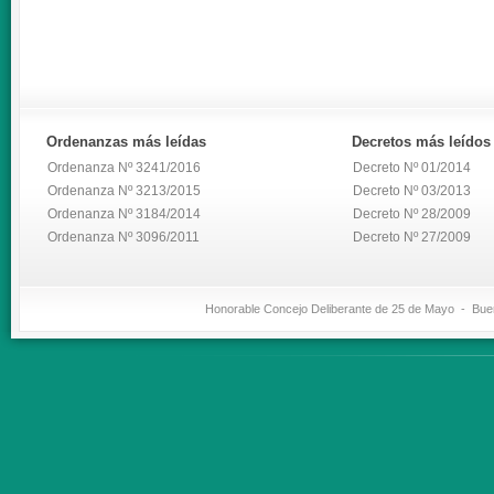
Ordenanzas
más leídas
Decretos
más leídos
Ordenanza Nº 3241/2016
Decreto Nº 01/2014
Ordenanza Nº 3213/2015
Decreto Nº 03/2013
Ordenanza Nº 3184/2014
Decreto Nº 28/2009
Ordenanza Nº 3096/2011
Decreto Nº 27/2009
Honorable Concejo Deliberante de 25 de Mayo