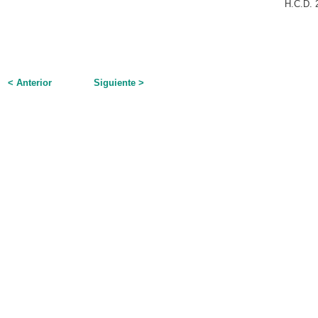
H.C.D. 
< Anterior
Siguiente >