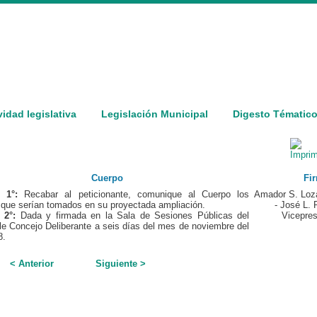
vidad legislativa
Legislación Municipal
Digesto Tématic
Cuerpo
Fir
o 1°:
Recabar al peticionante, comunique al Cuerpo los
Amador S. Loza
 que serían tomados en su proyectada ampliación.
- José L. 
 2°:
Dada y firmada en la Sala de Sesiones Públicas del
Vicepres
e Concejo Deliberante a seis días del mes de noviembre del
8.
< Anterior
Siguiente >