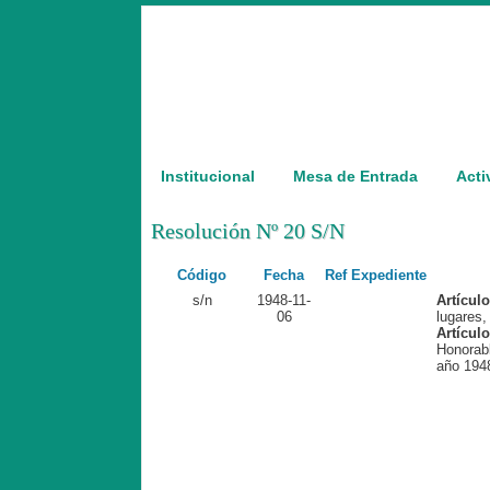
Institucional
Mesa de Entrada
Acti
Resolución Nº 20 S/N
Código
Fecha
Ref Expediente
s/n
1948-11-
Artícul
06
lugares,
Artículo
Honorabl
año 194