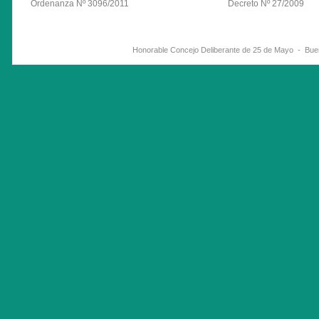
Ordenanza Nº 3096/2011
Decreto Nº 27/2009
Honorable Concejo Deliberante de 25 de Mayo