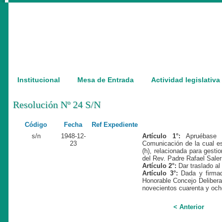
Institucional
Mesa de Entrada
Actividad legislativa
Resolución Nº 24 S/N
Código
Fecha
Ref Expediente
s/n
1948-12-
Artículo 1°:
Apruébase 
23
Comunicación de la cual es
(h), relacionada para gesti
del Rev. Padre Rafael Saler
Artículo 2°:
Dar traslado al
Artículo 3°:
Dada y firmad
Honorable Concejo Deliberan
novecientos cuarenta y och
< Anterior